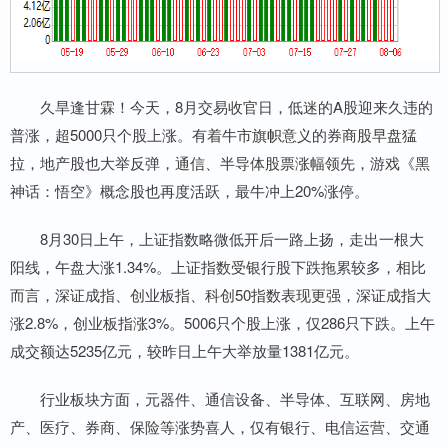
久旱逢甘霖！今天，8月交易收官日，低迷的A股迎来久违的
普涨，超5000只个股上涨。有着牛市旗帜意义的券商股早盘猛
拉，地产股也大举反弹，通信、半导体股票涨幅领先，游戏《黑
神话：悟空》概念股也再度活跃，最牛冲上20%涨停。
8月30日上午，上证指数略微低开后一路上扬，走出一根大
阳线，午盘大涨1.34%。上证指数受银行股下跌拖累较多，相比
而言，深证成指、创业板指、科创50指数表现更强，深证成指大
涨2.8%，创业板指涨3%。5006只个股上涨，仅286只下跌。上午
成交额达5235亿元，较昨日上午大举放量1381亿元。
行业板块方面，元器件、通信设备、半导体、互联网、房地
产、医疗、券商、保险等涨势喜人，仅有银行、电信运营、交通