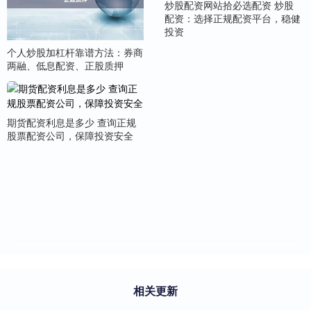
炒股配资网站拾必选配资 炒股
配资：选择正规配资平台，稳健
投资
个人炒股加杠杆靠谱方法：券商
两融、低息配资、正股质押
期货配资利息是多少 查询正规
股票配资公司，保障投资安全
相关更新