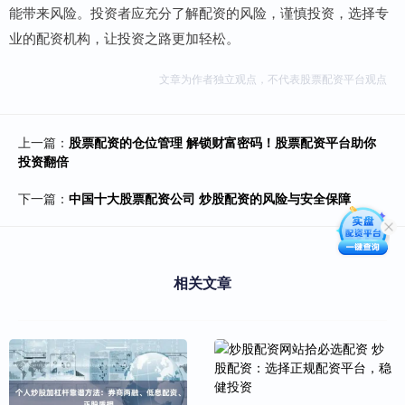
能带来风险。投资者应充分了解配资的风险，谨慎投资，选择专
业的配资机构，让投资之路更加轻松。
文章为作者独立观点，不代表股票配资平台观点
上一篇：
股票配资的仓位管理 解锁财富密码！股票配资平台助你
投资翻倍
下一篇：
中国十大股票配资公司 炒股配资的风险与安全保障
相关文章