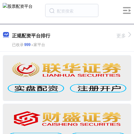
正规配资平台排行
更多
已收录
999
+家平台