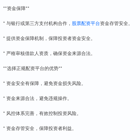
**资金保障**
* 与银行或第三方支付机构合作，
股票配资平台
资金存管安全。
* 提供资金保障机制，保障投资者资金安全。
* 严格审核借款人资质，确保资金来源合法。
**选择正规配资平台的优势**
* 资金安全有保障，避免资金损失风险。
* 资金来源合法，避免违规操作。
* 风控体系完善，有效控制投资风险。
* 资金存管安全，保障投资者利益。