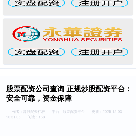
股票配资公司查询 正规炒股配资平台：
安全可靠，资金保障
作者：港股配资杠杆
平台：股票配资平台
更新：2025-12-03
10:31:05
阅读：168