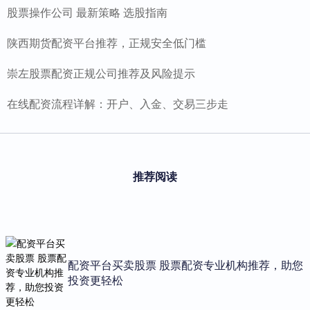
股票操作公司 最新策略 选股指南
陕西期货配资平台推荐，正规安全低门槛
崇左股票配资正规公司推荐及风险提示
在线配资流程详解：开户、入金、交易三步走
推荐阅读
配资平台买卖股票 股票配资专业机构推荐，助您
投资更轻松