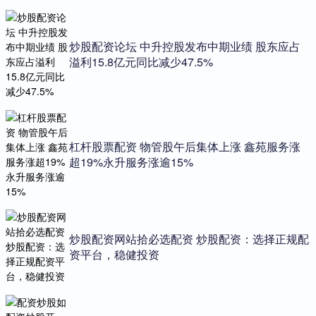
炒股配资论坛 中升控股发布中期业绩 股东应占
溢利15.8亿元同比减少47.5%
杠杆股票配资 物管股午后集体上涨 鑫苑服务涨
超19%永升服务涨逾15%
炒股配资网站拾必选配资 炒股配资：选择正规配
资平台，稳健投资