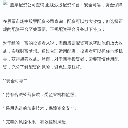
在股票市场中股票配资公司查询，配资可以放大收益，但选择正
规的配资平台至关重要。正规配资平台具备以下特点：
对于经验丰富的投资者来说，海西股票配资可以帮助他们放大收
益，实现财富梦想。通过合理运用配资，投资者可以抓住市场机
会，获得超额收益。然而，对于新手投资者，需要谨慎使用配
资，充分了解配资的风险，避免过度杠杆。
**安全可靠**
* 持有合法经营资质，受监管机构监督。
* 采用先进的加密技术，保障资金安全。
* 完善的风控体系，有效控制风险。