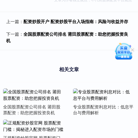
上一篇：
配资炒股开户 配资炒股平台入场指南：风险与收益并存
下一篇：
全国股票配资公司排名 莆田股票配资：助您把握投资良
机
相关文章
全国股票配资公司排名 莆田股
专业股票配资利息对比：低息平
票配资：助您把握投资良机
台与费用解析
正规配资炒股官网 股票配资门