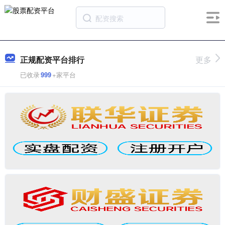
正规配资平台排行
更多
已收录
999
+家平台