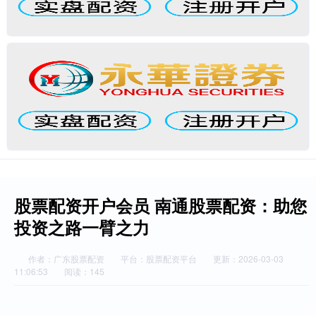
股票配资开户会员 南通股票配资：助您
投资之路一臂之力
作者：广东股票配资
平台：股票配资平台
更新：2026-03-03
11:06:53
阅读：145