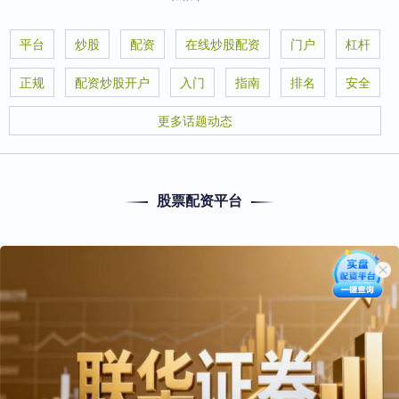
平台
炒股
配资
在线炒股配资
门户
杠杆
正规
配资炒股开户
入门
指南
排名
安全
更多话题动态
股票配资平台