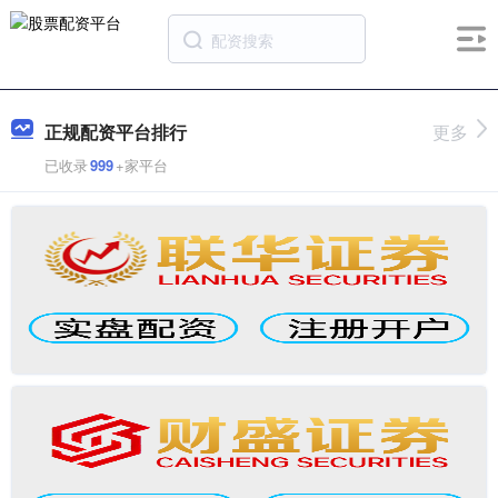
正规配资平台排行
更多
已收录
999
+家平台